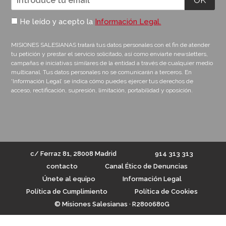
He leído y acepto la
Información Legal.
MISIONES SALESIANAS tratará tus datos personales con el fin de atender
tu petición y prestar el servicio solicitado, así como enviarte newsletters,
campañas e iniciativas similares de la entidad a través de cualquier medio
multicanal. Tus datos personales no se comunicarán a terceros. En
'Información Legal’ se indica cómo puedes ejercer tus derechos de
acceso, rectificación, supresión, limitación, portabilidad y oposición.
c/ Ferraz 81, 28008 Madrid
914 313 313
contacto
Canal Ético de Denuncias
Únete al equipo
Información Legal
Política de Cumplimiento
Política de Cookies
© Misiones Salesianas · R2800680G